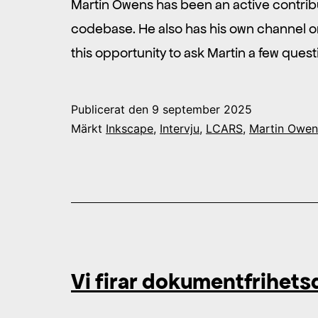
Martin Owens has been an active contrib
codebase. He also has his own channel on
this opportunity to ask Martin a few ques
Publicerat den
9 september 2025
Märkt
Inkscape
,
Intervju
,
LCARS
,
Martin Owen
Vi firar dokumentfrihets