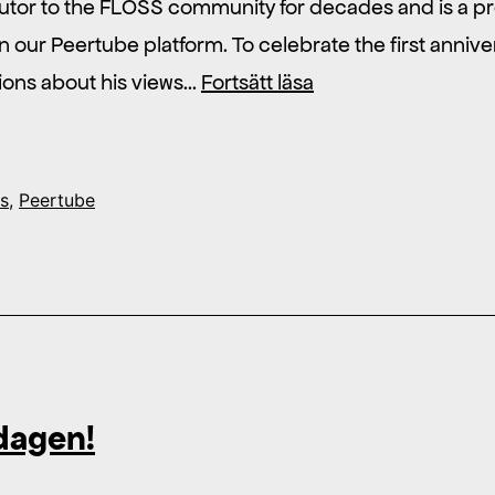
utor to the FLOSS community for decades and is a p
 our Peertube platform. To celebrate the first annive
Interview
tions about his views…
Fortsätt läsa
with
Inkscape
developer
s
,
Peertube
Martin
Owens
dagen!