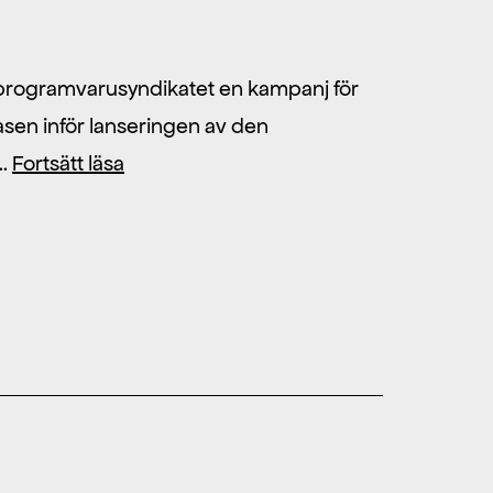
 Friprogramvarusyndikatet en kampanj för
asen inför lanseringen av den
Delta
t…
Fortsätt läsa
i
vår
julkampanj
för
Inkscape
2.0