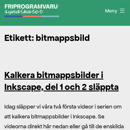
Hoppa
Meny
till
innehåll
Friprogramvarusyndikatet
Etikett:
bitmappsbild
Kalkera bitmappsbilder i
Inkscape, del 1 och 2 släppta
Idag släpper vi våra två första videor i serien om
att kalkera bitmappsbilder i Inkscape. Se
videorna direkt här nedan eller gå till de enskilda