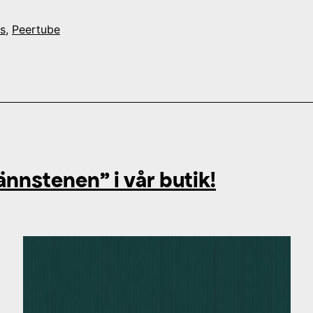
Inkscape
developer
s
,
Peertube
Martin
Owens
ännstenen” i vår butik!