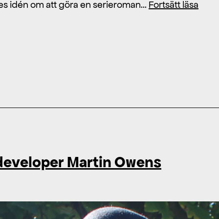
Tom
es idén om att göra en serieroman…
Fortsätt läsa
Sund
nya
seri
”Min
drö
mac
i
vår
butik
 developer Martin Owens