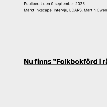
Publicerat den
9 september 2025
Märkt
Inkscape
,
Intervju
,
LCARS
,
Martin Owen
Nu finns ”Folkbokförd i r