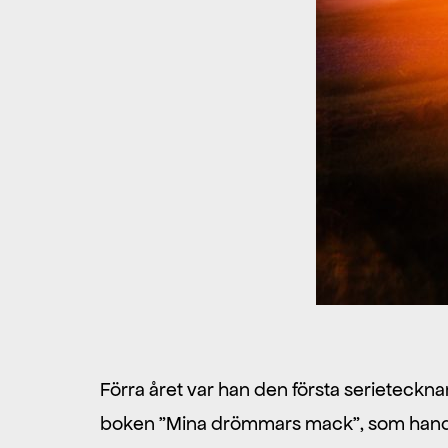
Förra året var han den första serietecknar
boken ”Mina drömmars mack”, som handlar o