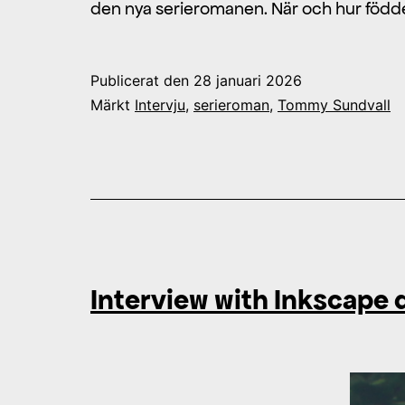
den nya serieromanen. När och hur född
Publicerat den
28 januari 2026
Märkt
Intervju
,
serieroman
,
Tommy Sundvall
Interview with Inkscape