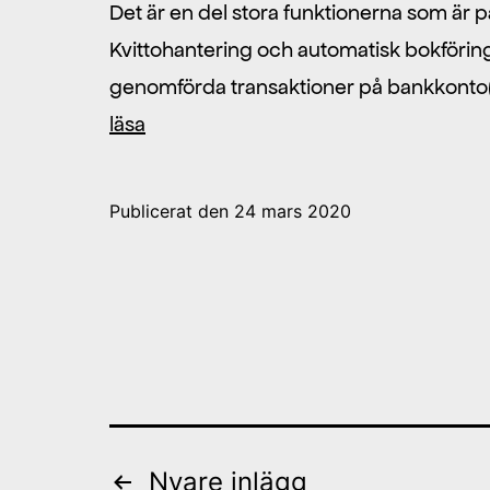
Det är en del stora funktionerna som är 
Kvittohantering och automatisk bokföring 
genomförda transaktioner på bankkonto(n)
Vägen
läsa
mot
Fribok
Publicerat den
24 mars 2020
3.0
Sidnumrering
Nyare
inlägg