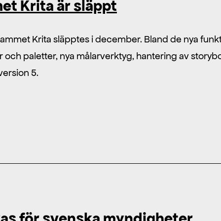
et Krita är släppt
grammet Krita släpptes i december. Bland de nya funk
r och paletter, nya målarverktyg, hantering av storyb
version 5.
s för svenska myndigheter