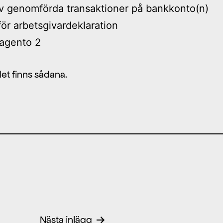
av genomförda transaktioner på bankkonto(n)
för arbetsgivardeklaration
Magento 2
et finns sådana.
Nästa inlägg